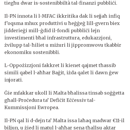
tiegħu dwar is-sostenibbiltà tal-finanzi pubbliċi.
Il-PN innota li l-MFAC ikkritika dak li sejjaħ infiq
f’oqsma mhux produttivi u ħeġġeġ lill-gvern biex
jidderieġi mill-ġdid il-fondi pubbliċi lejn
investimenti bħal infrastruttura, edukazzjoni,
żvilupp tal-ħiliet u miżuri li jippromwovu tkabbir
ekonomiku sostenibbli.
L-Oppożizzjoni fakkret li kienet qajmet tħassib
simili qabel l-aħħar Baġit, iżda qalet li dawn ġew
injorati.
Ġie mfakkar ukoll li Malta bħalissa tinsab soġġetta
għall-Proċedura ta’ Defiċit Eċċessiv tal-
Kummissjoni Ewropea.
Il-PN qal li d-dejn ta’ Malta issa laħaq madwar €11-il
biljun, u żied li matul l-aħħar sena tħallsu aktar