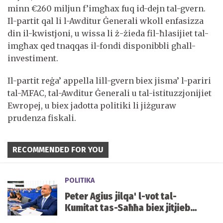
minn €260 miljun f’imgħax fuq id-dejn tal-gvern.
Il-partit qal li l-Awditur Ġenerali wkoll enfasizza
din il-kwistjoni, u wissa li ż-żieda fil-ħlasijiet tal-
imgħax qed tnaqqas il-fondi disponibbli għall-
investiment.
Il-partit reġa’ appella lill-gvern biex jisma’ l-pariri
tal-MFAC, tal-Awditur Ġenerali u tal-istituzzjonijiet
Ewropej, u biex jadotta politiki li jiżguraw
prudenza fiskali.
RECOMMENDED FOR YOU
POLITIKA
Peter Agius jilqa' l-vot tal-
Kumitat tas-Saħħa biex jitjiebu
l-prezzijiet u d-disponibbiltà