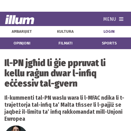
MENU
Navi
AĦBARIJIET
KULTURA
LOGIN
OPINJONI
FILMATI
SPORTS
Il-PN jgħid li ġie ppruvat li
kellu raġun dwar l-infiq
eċċessiv tal-gvern
Il-kummenti tal-PN waslu wara li l-MFAC ndika li t-
trajettorja tal-infiq ta’ Malta tfisser li l-pajjiż se
jaqbeż il-limitu ta’ infiq rakkomandat mill-Unjoni
Ewropea