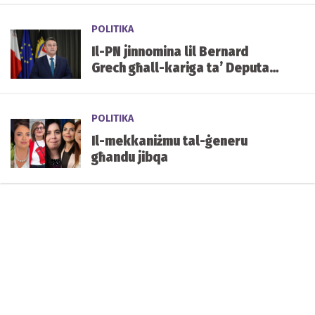
tal-mediċini f'Malta
POLITIKA
Il-PN jinnomina lil Bernard
Grech għall-kariga ta’ Deputat
Speaker tal-Parlament
POLITIKA
Il-mekkaniżmu tal-ġeneru
għandu jibqa