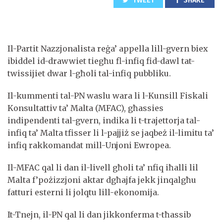
TWEET
SHARE
Il-Partit Nazzjonalista reġa’ appella lill-gvern biex
ibiddel id-drawwiet tiegħu fl-infiq fid-dawl tat-
twissijiet dwar l-għoli tal-infiq pubbliku.
Il-kummenti tal-PN waslu wara li l-Kunsill Fiskali
Konsultattiv ta’ Malta (MFAC), għassies
indipendenti tal-gvern, indika li t-trajettorja tal-
infiq ta’ Malta tfisser li l-pajjiż se jaqbeż il-limitu ta’
infiq rakkomandat mill-Unjoni Ewropea.
Il-MFAC qal li dan il-livell għoli ta’ nfiq iħalli lil
Malta f’pożizzjoni aktar dgħajfa jekk jinqalgħu
fatturi esterni li jolqtu lill-ekonomija.
It-Tnejn, il-PN qal li dan jikkonferma t-tħassib