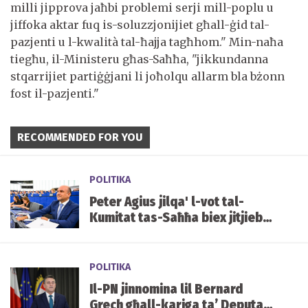
milli jipprova jaħbi problemi serji mill-poplu u
jiffoka aktar fuq is-soluzzjonijiet għall-ġid tal-
pazjenti u l-kwalità tal-ħajja tagħhom." Min-naħa
tiegħu, il-Ministeru għas-Saħħa, "jikkundanna
stqarrijiet partiġġjani li joħolqu allarm bla bżonn
fost il-pazjenti."
RECOMMENDED FOR YOU
POLITIKA
Peter Agius jilqa' l-vot tal-
Kumitat tas-Saħħa biex jitjiebu
l-prezzijiet u d-disponibbiltà
tal-mediċini f'Malta
POLITIKA
Il-PN jinnomina lil Bernard
Grech għall-kariga ta’ Deputat