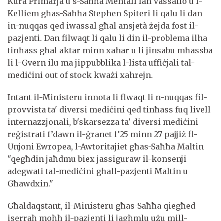
Kura Primarja u s-Saħħa Mentali Ian Vassallo u l-
Kelliem għas-Saħħa Stephen Spiteri li qalu li dan
in-nuqqas qed iwassal għal ansjetà żejda fost il-
pazjenti. Dan filwaqt li qalu li din il-problema ilha
tinħass għal aktar minn xahar u li jinsabu mħassba
li l-Gvern ilu ma jippubblika l-lista uffiċjali tal-
mediċini out of stock kważi xahrejn.
Intant il-Ministeru innota li flwaqt li n-nuqqas fil-
provvista ta' diversi mediċini qed tinħass fuq livell
internazzjonali, b'skarsezza ta' diversi mediċini
reġistrati f’dawn il-ġranet f’25 minn 27 pajjiż fl-
Unjoni Ewropea, l-Awtoritajiet għas-Saħħa Maltin
"qegħdin jaħdmu biex jassiguraw il-konsenji
adegwati tal-mediċini għall-pazjenti Maltin u
Għawdxin."
Għaldaqstant, il-Ministeru għas-Saħħa qiegħed
iserraħ moħħ il-pazjenti li jagħmlu użu mill-