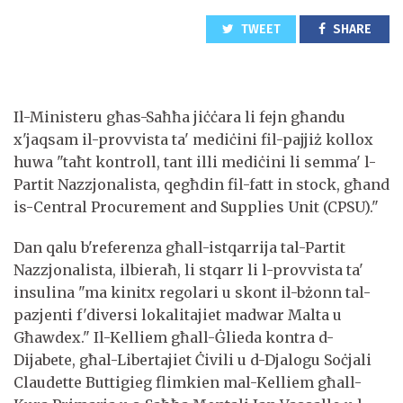
TWEET
SHARE
Il-Ministeru għas-Saħħa jiċċara li fejn għandu
x'jaqsam il-provvista ta' mediċini fil-pajjiż kollox
huwa "taħt kontroll, tant illi mediċini li semma' l-
Partit Nazzjonalista, qegħdin fil-fatt in stock, għand
is-Central Procurement and Supplies Unit (CPSU)."
Dan qalu b'referenza għall-istqarrija tal-Partit
Nazzjonalista, ilbieraħ, li stqarr li l-provvista ta'
insulina "ma kinitx regolari u skont il-bżonn tal-
pazjenti f'diversi lokalitajiet madwar Malta u
Għawdex." Il-Kelliem għall-Ġlieda kontra d-
Dijabete, għal-Libertajiet Ċivili u d-Djalogu Soċjali
Claudette Buttigieg flimkien mal-Kelliem għall-