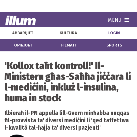
MENU
Navi
AĦBARIJIET
KULTURA
LOGIN
OPINJONI
FILMATI
SPORTS
'Kollox taħt kontroll!' Il-
Ministeru għas-Saħħa jiċċara li
l-mediċini, inkluż l-insulina,
huma in stock
Ilbieraħ il-PN appella lill-Gvern minħabba nuqqas
fil-provvista ta' diversi mediċini li 'qed taffettwa
l-kwalità tal-ħajja ta' diversi pazjenti'