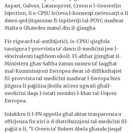
Aspart, Galvus, Latanoprost, Creon u l-Goserelin
Injection, li s-CPSU irċieva l-konsenji neċessarji u li
dawn qed jitqassmu fl-ispiżeriji tal-POYC madwar
Malta u Għawdex matul din il-ġimgħa.
Fir-rigward tal-antibijotiċi, is-CPSU qiegħda
tassigura l-provvista ta’ dawn il-mediċini jew l-
ekwivalenti tagħhom ukoll. Fl-aħħar ġimgħat il-
Ministeru għas-Saħħa żamm numru ta’ laqgħat
mal-Kummissjoni Ewropea dwar id-diffikultajiet
fil-provvista tal-mediċini madwar l-Ewropa biex
jiżgura li pajjiżna jkollu aċċess ugwali għall-
mediċini daqs l-istati membri l-kbar tal-Unjoni
Ewropea.
Infakkru li l-PN appella għal aktar trasparenza u
effiċjenza fix-xiri u d-distribuzzjoni tal-mediċini fil-
pajjiż u li, "l-Gvern ta’ Robert Abela għandu jieqaf