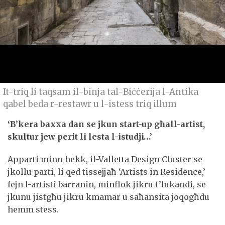
It-triq li taqsam il-binja tal-Biċċerija l-Antika
qabel beda r-restawr u l-istess triq illum
‘B’kera baxxa dan se jkun start-up għall-artist,
skultur jew perit li lesta l-istudji…’
Apparti minn hekk, il-Valletta Design Cluster se
jkollu parti, li qed tissejjaħ ‘Artists in Residence,’
fejn l-artisti barranin, minflok jikru f’lukandi, se
jkunu jistgħu jikru kmamar u saħansita joqogħdu
hemm stess.