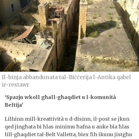
Il-binja abbandunata tal-Biċċerija l-Antika qabel
ir-restawr
‘Spazju wkoll għall-għaqdiet u l-komunità
Beltija’
Lilhinn mill-kreattività u d-disinn, il-post se jkun
qed jingħata bi ħlas minimu ħafna u anke bla ħlas
lill-għaqdiet tal-Belt Valletta, biex fih ikunu jistgħu