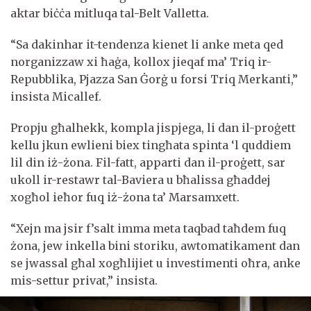
aktar biċċa mitluqa tal-Belt Valletta.
“Sa dakinhar it-tendenza kienet li anke meta qed
norganizzaw xi ħaġa, kollox jieqaf ma’ Triq ir-
Repubblika, Pjazza San Ġorġ u forsi Triq Merkanti,”
insista Micallef.
Propju għalhekk, kompla jispjega, li dan il-proġett
kellu jkun ewlieni biex tingħata spinta ‘l quddiem
lil din iż-żona. Fil-fatt, apparti dan il-proġett, sar
ukoll ir-restawr tal-Baviera u bħalissa għaddej
xogħol ieħor fuq iż-żona ta’ Marsamxett.
“Xejn ma jsir f’salt imma meta taqbad taħdem fuq
żona, jew inkella bini storiku, awtomatikament dan
se jwassal għal xogħlijiet u investimenti oħra, anke
mis-settur privat,” insista.