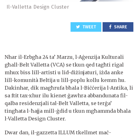
Il-Valletta Design Cluster
TWEET
SHARE
Nhar il-Erbgħa 24 ta’ Marzu, l-Aġenzija Kulturali
għall-Belt Valletta (VCA) se tkun qed tagħti rigal
mhux biss lill-artisti u lid-diżinjaturi, iżda anke
lill-komunità Beltija u lill-poplu kollu kemm hu.
Dakinhar, dik magħrufa bħala l-Biċċerija l-Antika, li
sa ftit tax-xhur ilu kienet ġawhra abbandunata fil-
qalba residenzjali tal-Belt Valletta, se terġa’
tingħata l-ħajja mill-ġdid u tkun mgħammda bħala
l-Valletta Design Cluster.
Dwar dan, il-gazzetta ILLUM tkellmet maċ-