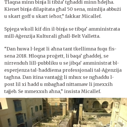
Tlaqna minn binja li tibża’ tgħaddi minn ħdejha.
Kienet binja dilapitata għal 50 sena, mimlija abbużi
u skart goff u skart ieħor,” fakkar Micallef.
Spjega wkoll kif din il-binja se tibqa’ amministrata
mill-Aġenzija Kulturali għall-Belt Valletta.
“Dan huwa l-legat li aħna tant tkellimna fuqu fis-
sena 2018. Ħloqna proġett, li baqa’ għaddej, se
nirrenduh lill-pubbliku u se jibqa’ amministrat bl-
esperjenza tal-ħaddiema professjonali tal-Aġenzija
tagħna. Dan itina vantaġġ li mhux se ngħaddu l-
post lil xi ħadd u mbagħad nittamaw li jmexxih
tajjeb. Se mmexxuh aħna,” insista Micallef.