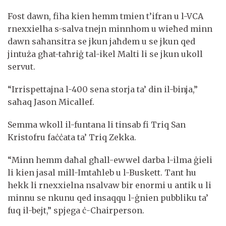
Fost dawn, fiha kien hemm tmien t’ifran u l-VCA
rnexxielha s-salva tnejn minnhom u wieħed minn
dawn saħansitra se jkun jaħdem u se jkun qed
jintuża għat-taħriġ tal-ikel Malti li se jkun ukoll
servut.
“Irrispettajna l-400 sena storja ta’ din il-binja,”
saħaq Jason Micallef.
Semma wkoll il-funtana li tinsab fi Triq San
Kristofru faċċata ta’ Triq Zekka.
“Minn hemm daħal għall-ewwel darba l-ilma ġieli
li kien jasal mill-Imtaħleb u l-Buskett. Tant hu
hekk li rnexxielna nsalvaw bir enormi u antik u li
minnu se nkunu qed insaqqu l-ġnien pubbliku ta’
fuq il-bejt,” spjega ċ-Chairperson.