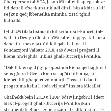
Chairperson tal-VCA, Jason Micallef li spjega aktar
fid-dettall x’se tkun tinkludi din il-binja kbira u kif
se jkun qed jibbenefika minnha, tista’ tgħid
kulħadd.
L-ILLUM tibda tistaqsih kif żviluppa l-kunċett tal-
Valletta Design Cluster b’Micallef jispjega kif meta
daħal fit-tmexxija ta’ dik li qabel kienet il-
Fondazzjoni Valletta 2018, sab diversi proġetti li
kienu mwiegħda, inkluż għall-Biċċerija l-Antika.
“Dak li kien qed jiġi propost ma kienx qed jagħmel
sens għax il-Gvern kien se jagħti lill-binja, kif
kienet, lill-għaqdiet volontarji. Ħassejt li dan il-
proġett ma kellu l-ebda viżjoni,” insista Micallef.
Għalhekk bejn l-2013 u l-2014 bdew jinġabru l-ideat
biex il-proġett għall-Biċċerija l-Antika jkun
strumentali għar-riġenerazzjoni ta’ dik li kienet l-