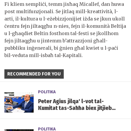
Fi kliem sempliċi, temm jisħaq Micallef, dan huwa
post multifunzjonali. Se jitlaq mill-kreattività, l-
arti, il-kultura u l-eżebizzjonijiet iżda se jkun ukoll
ċentru fejn jiltaqgħu n-nies, fejn il-komunità Beltija
u l-għaqdiet Beltin fosthom tal-festi se jkollhom
fejn jiltaqgħu u jintemm b’attrazzjoni għall-
pubbliku inġenerali, bi ġnien għal kwiet u l-paċi
bil-veduta mill-isbaħ tal-Kapitali.
RECOMMENDED FOR YOU
POLITIKA
Peter Agius jilqa' l-vot tal-
Kumitat tas-Saħħa biex jitjiebu
l-prezzijiet u d-disponibbiltà
tal-mediċini f'Malta
POLITIKA