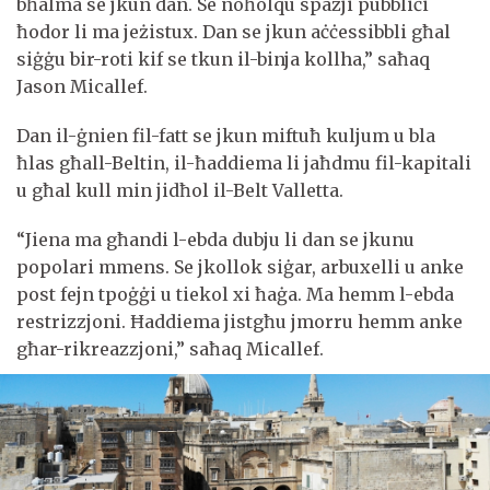
bħalma se jkun dan. Se noħolqu spazji pubbliċi
ħodor li ma jeżistux. Dan se jkun aċċessibbli għal
siġġu bir-roti kif se tkun il-binja kollha,” saħaq
Jason Micallef.
Dan il-ġnien fil-fatt se jkun miftuħ kuljum u bla
ħlas għall-Beltin, il-ħaddiema li jaħdmu fil-kapitali
u għal kull min jidħol il-Belt Valletta.
“Jiena ma għandi l-ebda dubju li dan se jkunu
popolari mmens. Se jkollok siġar, arbuxelli u anke
post fejn tpoġġi u tiekol xi ħaġa. Ma hemm l-ebda
restrizzjoni. Ħaddiema jistgħu jmorru hemm anke
għar-rikreazzjoni,” saħaq Micallef.