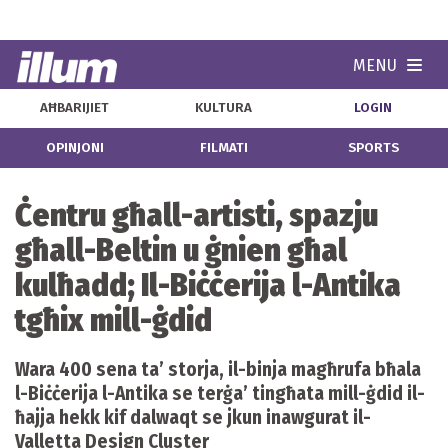
MENU
Navi
AĦBARIJIET
KULTURA
LOGIN
OPINJONI
FILMATI
SPORTS
Ċentru għall-artisti, spazju
għall-Beltin u ġnien għal
kulħadd; Il-Biċċerija l-Antika
tgħix mill-ġdid
Wara 400 sena ta’ storja, il-binja magħrufa bħala
l-Biċċerija l-Antika se terġa’ tingħata mill-ġdid il-
ħajja hekk kif dalwaqt se jkun inawgurat il-
Valletta Design Cluster