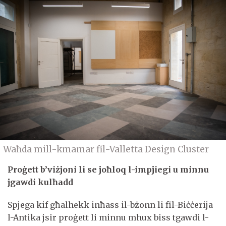
Waħda mill-kmamar fil-Valletta Design Cluster
Proġett b’viżjoni li se joħloq l-impjiegi u minnu
jgawdi kulħadd
Spjega kif għalhekk inħass il-bżonn li fil-Biċċerija
l-Antika jsir proġett li minnu mhux biss tgawdi l-