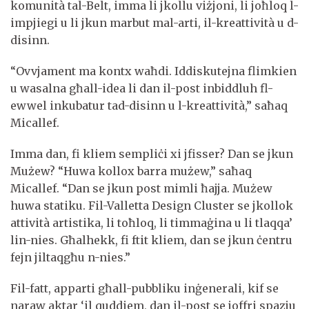
komunità tal-Belt, imma li jkollu viżjoni, li joħloq l-
impjiegi u li jkun marbut mal-arti, il-kreattività u d-
disinn.
“Ovvjament ma kontx waħdi. Iddiskutejna flimkien
u wasalna għall-idea li dan il-post inbiddluh fl-
ewwel inkubatur tad-disinn u l-kreattività,” saħaq
Micallef.
Imma dan, fi kliem sempliċi xi jfisser? Dan se jkun
Mużew? “Huwa kollox barra mużew,” saħaq
Micallef. “Dan se jkun post mimli ħajja. Mużew
huwa statiku. Fil-Valletta Design Cluster se jkollok
attività artistika, li toħloq, li timmaġina u li tlaqqa’
lin-nies. Għalhekk, fi ftit kliem, dan se jkun ċentru
fejn jiltaqgħu n-nies.”
Fil-fatt, apparti għall-pubbliku inġenerali, kif se
naraw aktar ‘il quddiem, dan il-post se joffri spazju