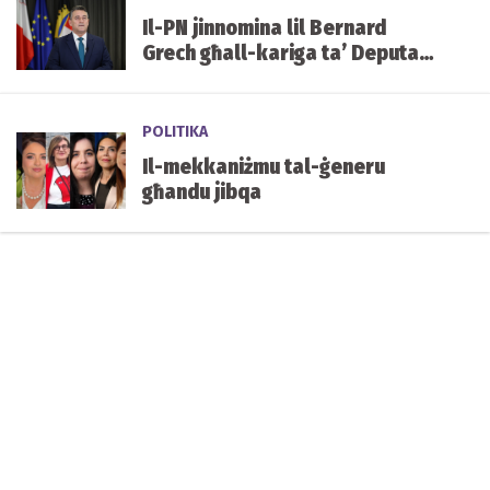
Il-PN jinnomina lil Bernard
Grech għall-kariga ta’ Deputat
Speaker tal-Parlament
POLITIKA
Il-mekkaniżmu tal-ġeneru
għandu jibqa