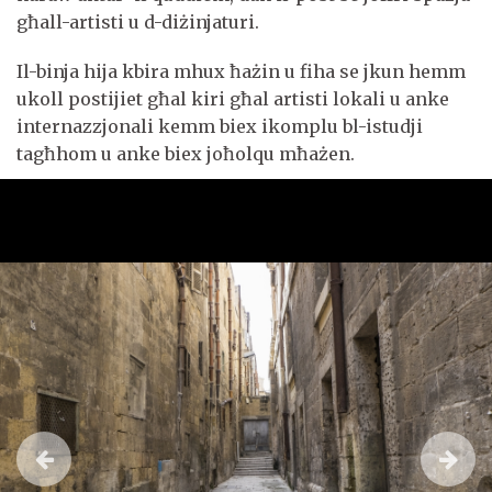
għall-artisti u d-diżinjaturi.
Il-binja hija kbira mhux ħażin u fiha se jkun hemm
ukoll postijiet għal kiri għal artisti lokali u anke
internazzjonali kemm biex ikomplu bl-istudji
tagħhom u anke biex joħolqu mħażen.