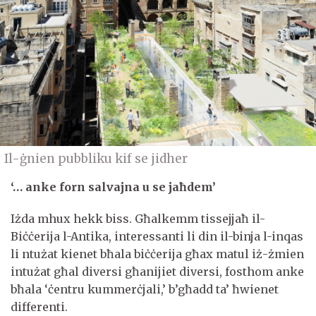
Il-ġnien pubbliku kif se jidher
‘… anke forn salvajna u se jaħdem’
Iżda mhux hekk biss. Għalkemm tissejjaħ il-
Biċċerija l-Antika, interessanti li din il-binja l-inqas
li ntużat kienet bħala biċċerija għax matul iż-żmien
intużat għal diversi għanijiet diversi, fosthom anke
bħala ‘ċentru kummerċjali,’ b’għadd ta’ ħwienet
differenti.