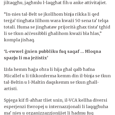
jiltaqgħu, jagħmlu l-laqgħat fih u anke attivitajiet.
“In-nies tal-Belt se jkollhom binja rikka li qed
terġa’ tingħata lilhom wara kważi 50 sena ta’ telqa
totali. Huma se jingħataw prijorità għax tista’ tgħid
li se tkun aċċessibbli għalihom kważi bla ħlas,”
kompla jisħaq.
‘L-ewwel ġnien pubbliku fuq saqaf … Ħloqna
spazju li ma jeżistix’
Iżda hemm ħaġa oħra li hija għal qalb ħafna
Micallef u li tikkonferma kemm din il-binja se tkun
tal-Beltin u l-Maltin daqskemm se tkun għall-
artisti.
Spjega kif fl-aħħar tliet snin, il-VCA kellha diversi
esperjenzi Ewropej u internazzjonali li laqqgħuha
ma’ nies u organizzazzjonijiet li ħadmu fuq