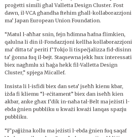
proġetti simili għal Valletta Design Cluster. Fost
dawn, il-VCA għandha ftehim għall-kollaborazzjoni
ma’ Japan European Union Foundation.
“Matul l-aħħar snin, fejn ħdimna ħafna flimkien,
qalulna li din il-Fondazzjoni kellha kollaborazzjoni
ma’ ditta ta’ periti f’Tokjo li tispeċjalizza fid-disinn
ta’ ġonna fuq il-bejt. Staqsewna jekk hux interessati
biex nagħmlu xi ħaġa hekk fil-Valletta Design
Cluster,” spjega Micallef.
Insista li l-isfidi biex dan seta’ jseħħ kienu kbar,
iżda fi kliemu “l-eċitament” biex dan iseħħ kien
akbar, anke għax f’dik in-naħa tal-Belt ma jeżisti l-
ebda ġnien pubbliku u kważi kważi lanqas spazju
pubbliku.
“F’pajjiżna kollu ma jeżisti l-ebda ġnien fuq saqaf