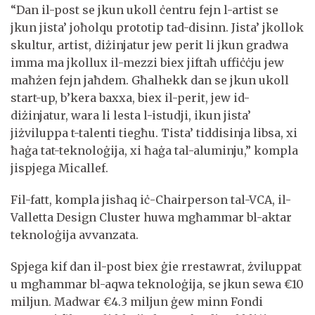
“Dan il-post se jkun ukoll ċentru fejn l-artist se
jkun jista’ joħolqu prototip tad-disinn. Jista’ jkollok
skultur, artist, diżinjatur jew perit li jkun gradwa
imma ma jkollux il-mezzi biex jiftaħ uffiċċju jew
maħżen fejn jaħdem. Għalhekk dan se jkun ukoll
start-up, b’kera baxxa, biex il-perit, jew id-
diżinjatur, wara li lesta l-istudji, ikun jista’
jiżviluppa t-talenti tiegħu. Tista’ tiddisinja libsa, xi
ħaġa tat-teknoloġija, xi ħaġa tal-aluminju,” kompla
jispjega Micallef.
Fil-fatt, kompla jisħaq iċ-Chairperson tal-VCA, il-
Valletta Design Cluster huwa mgħammar bl-aktar
teknoloġija avvanzata.
Spjega kif dan il-post biex ġie rrestawrat, żviluppat
u mgħammar bl-aqwa teknoloġija, se jkun sewa €10
miljun. Madwar €4.3 miljun ġew minn Fondi