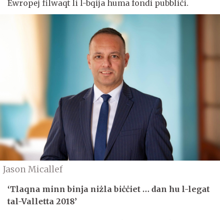
Ewropej filwaqt li l-bqija huma fondi pubbliċi.
Jason Micallef
‘Tlaqna minn binja niżla biċċiet … dan hu l-legat
tal-Valletta 2018’