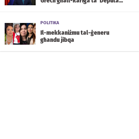
Grech għall-kariga ta’ Deputat
Speaker tal-Parlament
POLITIKA
Il-mekkaniżmu tal-ġeneru
għandu jibqa