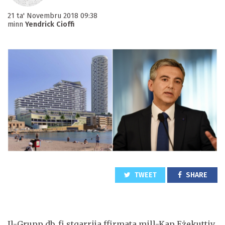
21 ta' Novembru 2018 09:38
minn
Yendrick Cioffi
TWEET
SHARE
Il-Grupp db, fi stqarrija ffirmata mill-Kap Eżekuttiv