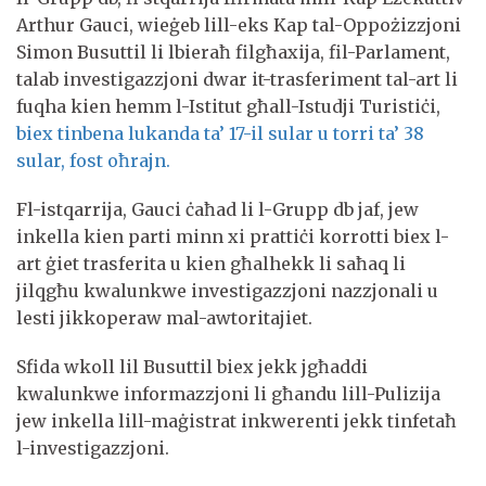
Arthur Gauci, wieġeb lill-eks Kap tal-Oppożizzjoni
Simon Busuttil li lbieraħ filgħaxija, fil-Parlament,
talab investigazzjoni dwar it-trasferiment tal-art li
fuqha kien hemm l-Istitut għall-Istudji Turistiċi,
biex tinbena lukanda ta’ 17-il sular u torri ta’ 38
sular, fost oħrajn.
Fl-istqarrija, Gauci ċaħad li l-Grupp db jaf, jew
inkella kien parti minn xi prattiċi korrotti biex l-
art ġiet trasferita u kien għalhekk li saħaq li
jilqgħu kwalunkwe investigazzjoni nazzjonali u
lesti jikkoperaw mal-awtoritajiet.
Sfida wkoll lil Busuttil biex jekk jgħaddi
kwalunkwe informazzjoni li għandu lill-Pulizija
jew inkella lill-maġistrat inkwerenti jekk tinfetaħ
l-investigazzjoni.