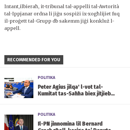
Intant,ilbieraħ, it-tribunal tal-appelli tal-Awtorità
tal-Ippjanar ordna li jiġu sospiżi ix-xogħlijiet fuq
il-proġett tal-Grupp db sakemm jiġi konkluż l-
appell.
RECOMMENDED FOR YOU
POLITIKA
Peter Agius jilqa' l-vot tal-
Kumitat tas-Saħħa biex jitjiebu
l-prezzijiet u d-disponibbiltà
tal-mediċini f'Malta
POLITIKA
Il-PN jinnomina lil Bernard