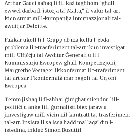
Arthur Gauci saħaq li fil-każ tagħhom “għall-
ewwel darba fl-istorja ta’ Malta,” il-valur tal-art
kien stmat mill-kumpanija internazzjonali tal-
awditjar Deloitte.
Fakkar ukoll li l-Grupp db ma kellu l-ebda
problema li t-trasferiment tal-art ikun investigat
mill-Uffiċċju tal-Awditur Ġenerali u li l-
Kummissarju Ewropew għall-Kompetizzjoni,
Margrethe Vestager ikkonfermat li t-traferiment
tal-art sar f’konformità mar-regoli tal-Unjoni
Ewropea.
Temm jisħaq li fl-aħħar ġimgħat stiendnu lill-
politiċi u anke lill-ġurnalisti biex jaraw u
jinvestigaw mill-viċin nil-kuntratt tat-trasferiment
tal-art. Insista li sa issa ħadd ma’ laqa’ din l-
istedina, inkluż Simon Busuttil