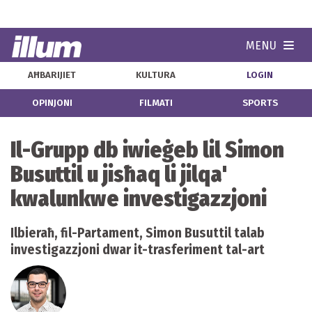
MENU
Navi
AĦBARIJIET
KULTURA
LOGIN
OPINJONI
FILMATI
SPORTS
Il-Grupp db iwieġeb lil Simon
Busuttil u jisħaq li jilqa'
kwalunkwe investigazzjoni
Ilbieraħ, fil-Partament, Simon Busuttil talab
investigazzjoni dwar it-trasferiment tal-art