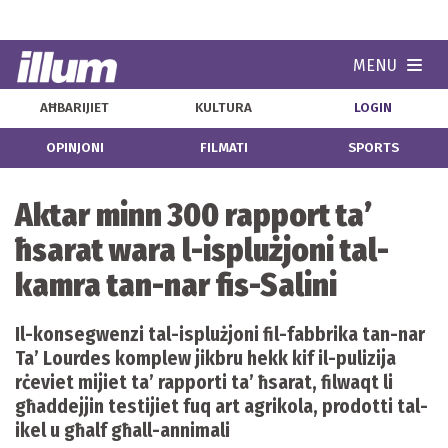
MENU
Navi
AĦBARIJIET
KULTURA
LOGIN
OPINJONI
FILMATI
SPORTS
Aktar minn 300 rapport ta’
ħsarat wara l-isplużjoni tal-
kamra tan-nar fis-Salini
Il-konsegwenzi tal-isplużjoni fil-fabbrika tan-nar
Ta’ Lourdes komplew jikbru hekk kif il-pulizija
rċeviet mijiet ta’ rapporti ta’ ħsarat, filwaqt li
għaddejjin testijiet fuq art agrikola, prodotti tal-
ikel u għalf għall-annimali