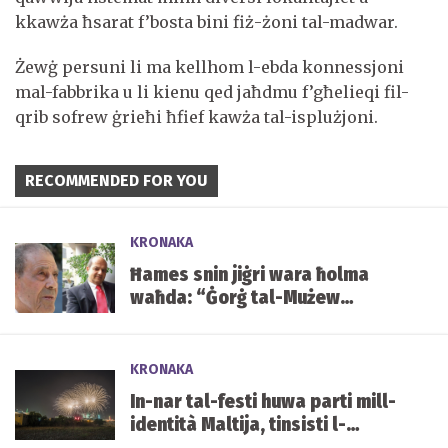
kkawża ħsarat f’bosta bini fiż-żoni tal-madwar.
Żewġ persuni li ma kellhom l-ebda konnessjoni
mal-fabbrika u li kienu qed jaħdmu f’għelieqi fil-
qrib sofrew ġrieħi ħfief kawża tal-isplużjoni.
RECOMMENDED FOR YOU
KRONAKA
Ħames snin jiġri wara ħolma
waħda: “Ġorġ tal-Mużew
jixraqlu bust f’Mater Dei”
KRONAKA
In-nar tal-festi huwa parti mill-
identità Maltija, tinsisti l-
Għaqda tal-Piroteknika