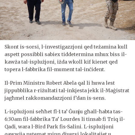
Skont is-sorsi, l-investigazzjoni qed teżamina kull
aspett possibbli sabiex tiddetermina mhux biss il-
kawża tal-isplużjoni, iżda wkoll kif kienet qed
topera l-fabbrika fil-mument tal-inċident.
Il-Prim Ministru Robert Abela qal li huwa lest
jippubblika r-riżultati tal-inkjesta jekk il-Maġistrat
jagħmel rakkomandazzjoni f’dan is-sens.
L-isplużjoni seħħet fl-1 ta’ Ġunju għall-ħabta tas-
6:30am fil-fabbrika Ta’ Lourdes li tinsab fi Triq il-
Qadi, wara l-Bird Park fis-Salini. L-isplużjoni
qawwija nstemat minn diversi lokalitajiet u