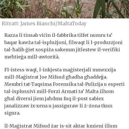
Ritratt: James Bianchi/MaltaToday
Razza li tinsab viċin il-fabbrika tilfet numru ta’
baqar kawża tal-isplużjoni, filwaqt li l-produzzjoni
tal-ħalib ġiet sospiża sakemm jitlestew il-verifiki
meħtieġa mill-awtorità.
Fl-istess waqt, l-inkjesta maġisterjali mmexxija
mill-Maġistrat Joe Mifsud għadha għaddejja.
Membri tat-Taqsima Forensika tal-Pulizija u esperti
tal-isplussivi mill-Forzi Armati ta’ Malta ilhom
għal diversi jiem jaħdmu fuq il-post sabiex
janalizzaw ix-xena u jassiguraw li ż-żona tkun
sigura.
Il-Maġistrat Mifsud żar is-sit aktar kmieni illum