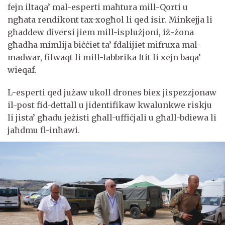
fejn iltaqa’ mal-esperti maħtura mill-Qorti u
ngħata rendikont tax-xogħol li qed isir. Minkejja li
għaddew diversi jiem mill-isplużjoni, iż-żona
għadha mimlija biċċiet ta’ fdalijiet mifruxa mal-
madwar, filwaqt li mill-fabbrika ftit li xejn baqa’
wieqaf.
L-esperti qed jużaw ukoll drones biex jispezzjonaw
il-post fid-dettall u jidentifikaw kwalunkwe riskju
li jista’ għadu jeżisti għall-uffiċjali u għall-bdiewa li
jaħdmu fl-inħawi.