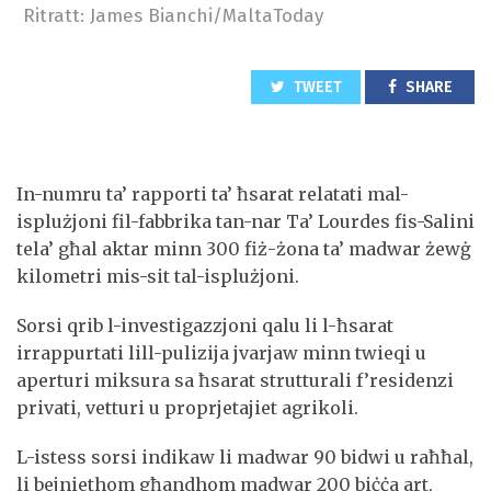
Ritratt: James Bianchi/MaltaToday
TWEET
SHARE
In-numru ta’ rapporti ta’ ħsarat relatati mal-
isplużjoni fil-fabbrika tan-nar Ta’ Lourdes fis-Salini
tela’ għal aktar minn 300 fiż-żona ta’ madwar żewġ
kilometri mis-sit tal-isplużjoni.
Sorsi qrib l-investigazzjoni qalu li l-ħsarat
irrappurtati lill-pulizija jvarjaw minn twieqi u
aperturi miksura sa ħsarat strutturali f’residenzi
privati, vetturi u proprjetajiet agrikoli.
L-istess sorsi indikaw li madwar 90 bidwi u raħħal,
li bejniethom għandhom madwar 200 biċċa art,