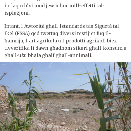
intlaqtu b’xi mod jew ieħor mill-effetti tal-
isplużjoni.
Intant, l-Awtorità għall-Istandards tas-Sigurtà tal-
Ikel (FSSA) qed twettaq diversi testijiet fuq il-
ħamrija, l-art agrikola u l-prodotti agrikoli biex
tivverifika li dawn għadhom sikuri għall-konsum u
għall-użu bħala għalf għall-annimali.