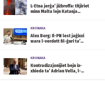
L-Etna jerġa’ jiżbroffa: titjiriet
minn Malta lejn Katanja
affettwati mill-irmied
KRONAKA
Alex Borg: Il-PN lest jaġixxi
wara l-verdett fil-ġuri ta’
Yorgen Fenech
KRONAKA
Kontradizzjonijiet bejn ix-
xhieda ta’ Adrian Vella, l-
istqarrija tiegħu tal-2019 u x-
xhieda ta’ Keith Schembri