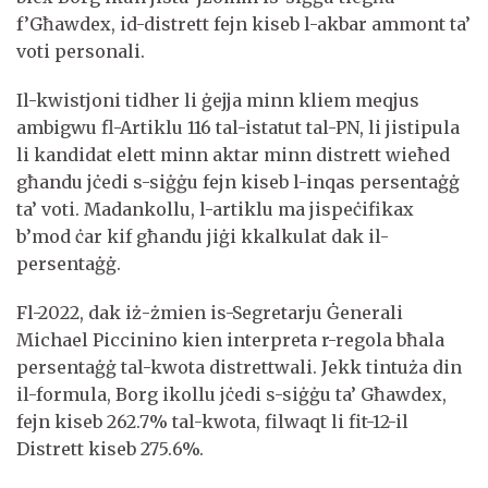
f’Għawdex, id-distrett fejn kiseb l-akbar ammont ta’
voti personali.
Il-kwistjoni tidher li ġejja minn kliem meqjus
ambigwu fl-Artiklu 116 tal-istatut tal-PN, li jistipula
li kandidat elett minn aktar minn distrett wieħed
għandu jċedi s-siġġu fejn kiseb l-inqas persentaġġ
ta’ voti. Madankollu, l-artiklu ma jispeċifikax
b’mod ċar kif għandu jiġi kkalkulat dak il-
persentaġġ.
Fl-2022, dak iż-żmien is-Segretarju Ġenerali
Michael Piccinino kien interpreta r-regola bħala
persentaġġ tal-kwota distrettwali. Jekk tintuża din
il-formula, Borg ikollu jċedi s-siġġu ta’ Għawdex,
fejn kiseb 262.7% tal-kwota, filwaqt li fit-12-il
Distrett kiseb 275.6%.