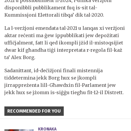
2021 u possibbilment fl-2024, l-unika verżjoni
disponibbli pubblikament fuq is-sit tal-
Kummissjoni Elettorali tibqa’ dik tal-2020.
La l-verżjoni emendata tal-2021 u lanqas xi verżjoni
aktar reċenti ma ġew ippubblikati jew depożitati
uffiċjalment, fatt li qed ikompli jżid il-mistoqsijiet
dwar kif għandha tiġi interpretata r-regola fil-każ
ta’ Alex Borg.
Sadanittant, id-deċiżjoni finali mistennija
tiddetermina jekk Borg hux se jkompli
jirrappreżenta lill-Għawdxin fil-Parlament jew
jekk hux se jżomm is-siġġu tiegħu fit-12-il Distrett.
RECOMMENDED FOR YOU
KRONAKA