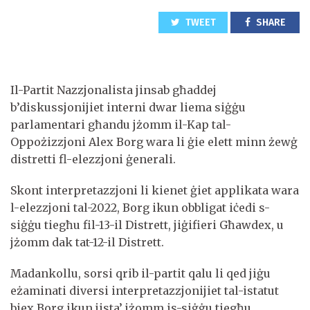
TWEET
SHARE
Il-Partit Nazzjonalista jinsab għaddej
b’diskussjonijiet interni dwar liema siġġu
parlamentari għandu jżomm il-Kap tal-
Oppożizzjoni Alex Borg wara li ġie elett minn żewġ
distretti fl-elezzjoni ġenerali.
Skont interpretazzjoni li kienet ġiet applikata wara
l-elezzjoni tal-2022, Borg ikun obbligat iċedi s-
siġġu tiegħu fil-13-il Distrett, jiġifieri Għawdex, u
jżomm dak tat-12-il Distrett.
Madankollu, sorsi qrib il-partit qalu li qed jiġu
eżaminati diversi interpretazzjonijiet tal-istatut
biex Borg ikun jista’ jżomm is-siġġu tiegħu