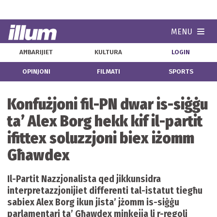
MENU
Navi
AĦBARIJIET
KULTURA
LOGIN
OPINJONI
FILMATI
SPORTS
Konfużjoni fil-PN dwar is-siġġu
ta’ Alex Borg hekk kif il-partit
ifittex soluzzjoni biex iżomm
Għawdex
Il-Partit Nazzjonalista qed jikkunsidra
interpretazzjonijiet differenti tal-istatut tiegħu
sabiex Alex Borg ikun jista’ jżomm is-siġġu
parlamentari ta’ Għawdex minkejja li r-regoli