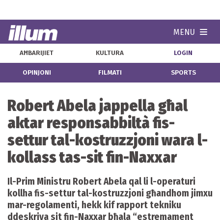
MENU
Navi
AĦBARIJIET
KULTURA
LOGIN
OPINJONI
FILMATI
SPORTS
Robert Abela jappella għal
aktar responsabbiltà fis-
settur tal-kostruzzjoni wara l-
kollass tas-sit fin-Naxxar
Il-Prim Ministru Robert Abela qal li l-operaturi
kollha fis-settur tal-kostruzzjoni għandhom jimxu
mar-regolamenti, hekk kif rapport tekniku
ddeskriva sit fin-Naxxar bħala “estremament