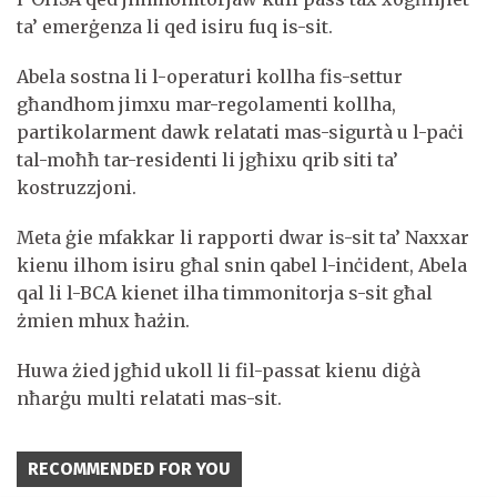
ta’ emerġenza li qed isiru fuq is-sit.
Abela sostna li l-operaturi kollha fis-settur
għandhom jimxu mar-regolamenti kollha,
partikolarment dawk relatati mas-sigurtà u l-paċi
tal-moħħ tar-residenti li jgħixu qrib siti ta’
kostruzzjoni.
Meta ġie mfakkar li rapporti dwar is-sit ta’ Naxxar
kienu ilhom isiru għal snin qabel l-inċident, Abela
qal li l-BCA kienet ilha timmonitorja s-sit għal
żmien mhux ħażin.
Huwa żied jgħid ukoll li fil-passat kienu diġà
nħarġu multi relatati mas-sit.
RECOMMENDED FOR YOU