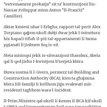
“estremament prekarju” sit ta’ kostruzzjoni fin-
Naxxar żviluppat minn Anton “Il-Franċiż”
Camilleri.
Aktar kmieni nhar l-Erbgħa, rapport tal-perit Alex
Torpiano qajjem ukoll dubji dwar jekk l-istruttura
hix kapaċi tiflaħ il-piż tal-appartamenti li huma
ppjanati li jinbnew fuq is-sit.
Meta mistoqsi jekk is-sitwazzjoni tħassbux, Abela
qal li qed jieħu l-kwistjoni b’serjetà kbira.
Huwa sostna li l-Gvern, permezz tal-Building and
Construction Authority (BCA), kien ta għajnuna
kbira lill-familji li kellhom jiġu evakwati mir-
residenzi tagħhom wara l-inċident.
Il-Prim Ministru qal ukoll li kemm il-BCA kif ukoll
l-OHSA qed jimmonitorjaw kull pass tax-xogħlijiet