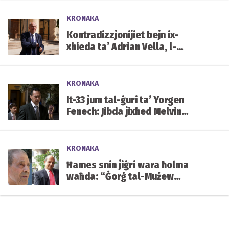
KRONAKA
Kontradizzjonijiet bejn ix-
xhieda ta’ Adrian Vella, l-
istqarrija tiegħu tal-2019 u x-
xhieda ta’ Keith Schembri
KRONAKA
It-33 jum tal-ġuri ta’ Yorgen
Fenech: Jibda jixhed Melvin
Theuma
KRONAKA
Ħames snin jiġri wara ħolma
waħda: “Ġorġ tal-Mużew
jixraqlu bust f’Mater Dei”