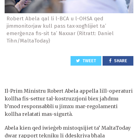
Robert Abela qal li l-BCA u l-OHSA qed
jimmonitorjaw kull pass tax-xogħlijiet ta’
emerġenza fis-sit ta’ Naxxar (Ritratt: Daniel
Tihn/MaltaToday)
TWEET
SHARE
Il-Prim Ministru Robert Abela appella lill-operaturi
kollha fis-settur tal-kostruzzjoni biex jaħdmu
b’mod responsabbli u jimxu mar-regolamenti
kollha relatati mas-sigurtà.
Abela kien qed iwieġeb mistoqsijiet ta’ MaltaToday
dwar rapport tekniku li ddeskriva bħala