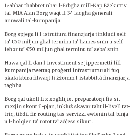
L-aħbar tħabbret nhar l-Erbgħa mill-Kap Eżekuttiv
tal-MIA Alan Borg waqt il-34 laqgħa ġenerali
annwali tal-kumpanija.
Borg spjega li l-istruttura finanzjarja tinkludi self
ta’ €50 miljun għal terminu ta’ ħames snin u self
ieħor ta’ €50 miljun għal terminu ta’ seba’ snin.
Huwa qal li dan l-investiment se jippermetti lill-
kumpanija twettaq proġetti infrastrutturali fuq
skala kbira filwaqt li żżomm l-istabbiltà finanzjarja
tagħha.
Borg qal ukoll li x-xogħlijiet preparatorji fis-sit
mexjin skont il-pjan, inkluż skavar taħt il-livell tat-
triq, tibdil fir-routing tas-servizzi ewlenin tal-binja
u l-ħolqien ta’ rotot ta’ aċċess sikuri.