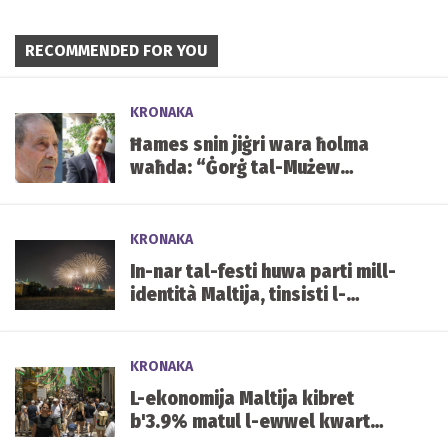
RECOMMENDED FOR YOU
KRONAKA
Ħames snin jiġri wara ħolma
waħda: “Ġorġ tal-Mużew
jixraqlu bust f’Mater Dei”
KRONAKA
In-nar tal-festi huwa parti mill-
identità Maltija, tinsisti l-
Għaqda tal-Piroteknika
KRONAKA
L-ekonomija Maltija kibret
b'3.9% matul l-ewwel kwart
tal-2026