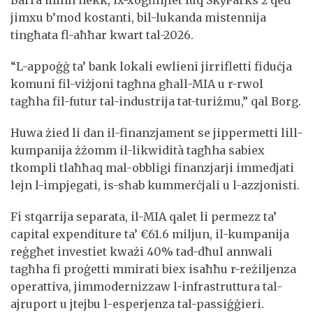
Barra minn hekk, ix-xogħlijiet fuq SkyParks 2 qed
jimxu b’mod kostanti, bil-lukanda mistennija
tingħata fl-aħħar kwart tal-2026.
“L-appoġġ ta’ bank lokali ewlieni jirrifletti fiduċja
komuni fil-viżjoni tagħna għall-MIA u r-rwol
tagħha fil-futur tal-industrija tat-turiżmu,” qal Borg.
Huwa żied li dan il-finanzjament se jippermetti lill-
kumpanija żżomm il-likwidità tagħha sabiex
tkompli tlaħħaq mal-obbligi finanzjarji immedjati
lejn l-impjegati, is-sħab kummerċjali u l-azzjonisti.
Fi stqarrija separata, il-MIA qalet li permezz ta’
capital expenditure ta’ €61.6 miljun, il-kumpanija
reġgħet investiet kważi 40% tad-dħul annwali
tagħha fi proġetti mmirati biex isaħħu r-reżiljenza
operattiva, jimmodernizzaw l-infrastruttura tal-
ajruport u jtejbu l-esperjenza tal-passiġġieri.