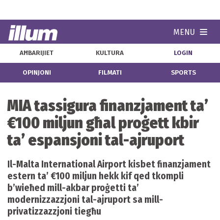
MENU
Navi
AĦBARIJIET
KULTURA
LOGIN
OPINJONI
FILMATI
SPORTS
MIA tassigura finanzjament ta’
€100 miljun għal proġett kbir
ta’ espansjoni tal-ajruport
Il-Malta International Airport kisbet finanzjament
estern ta’ €100 miljun hekk kif qed tkompli
b’wieħed mill-akbar proġetti ta’
modernizzazzjoni tal-ajruport sa mill-
privatizzazzjoni tiegħu