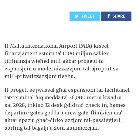
TWEET
SHARE
Il-Malta International Airport (MIA) kisbet
finanzjament estern ta’ €100 miljun sabiex
tiffinanzja wieħed mill-akbar proġetti ta’
espansjoni u modernizzazzjoni tal-ajruport sa
mill-privatizzazzjoni tiegħu.
Il-proġett se jwassal għal espansjoni tal-faċilitajiet
tat-terminal fuq medda ta’ 26,000 metru kwadru
sal-2028, inkluż 32 desk ġdid taċ-check-in, ħames
departure gates ġodda u crew gate, flimkien ma’
aktar spazju għaċ-ċirkolazzjoni tal-passiġġieri,
sorting tal-bagalji u żoni kummerċjali.