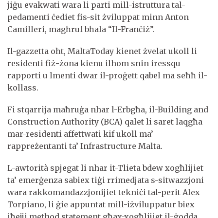
jiġu evakwati wara li parti mill-istruttura tal-
pedamenti ċediet fis-sit żviluppat minn Anton
Camilleri, magħruf bħala “Il-Franċiż”.
Il-gazzetta oħt, MaltaToday kienet żvelat ukoll li
residenti fiż-żona kienu ilhom snin iressqu
rapporti u lmenti dwar il-proġett qabel ma seħħ il-
kollass.
Fi stqarrija maħruġa nhar l-Erbgħa, il-Building and
Construction Authority (BCA) qalet li saret laqgħa
mar-residenti affettwati kif ukoll ma’
rappreżentanti ta’ Infrastructure Malta.
L-awtorità spjegat li nhar it-Tlieta bdew xogħlijiet
ta’ emerġenza sabiex tiġi rrimedjata s-sitwazzjoni
wara rakkomandazzjonijiet tekniċi tal-perit Alex
Torpiano, li ġie appuntat mill-iżviluppatur biex
iħejji method statement għax-xogħlijiet il-ġodda.