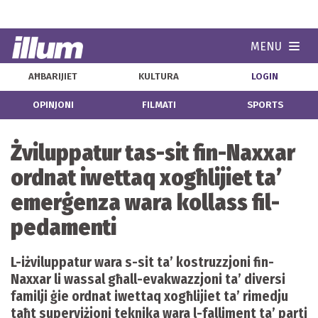
MENU
Navi
AĦBARIJIET
KULTURA
LOGIN
OPINJONI
FILMATI
SPORTS
Żviluppatur tas-sit fin-Naxxar
ordnat iwettaq xogħlijiet ta’
emerġenza wara kollass fil-
pedamenti
L-iżviluppatur wara s-sit ta’ kostruzzjoni fin-
Naxxar li wassal għall-evakwazzjoni ta’ diversi
familji ġie ordnat iwettaq xogħlijiet ta’ rimedju
taħt superviżjoni teknika wara l-falliment ta’ parti