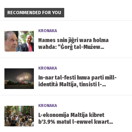
RECOMMENDED FOR YOU
KRONAKA
Ħames snin jiġri wara ħolma
waħda: “Ġorġ tal-Mużew
jixraqlu bust f’Mater Dei”
KRONAKA
In-nar tal-festi huwa parti mill-
identità Maltija, tinsisti l-
Għaqda tal-Piroteknika
KRONAKA
L-ekonomija Maltija kibret
b'3.9% matul l-ewwel kwart
tal-2026