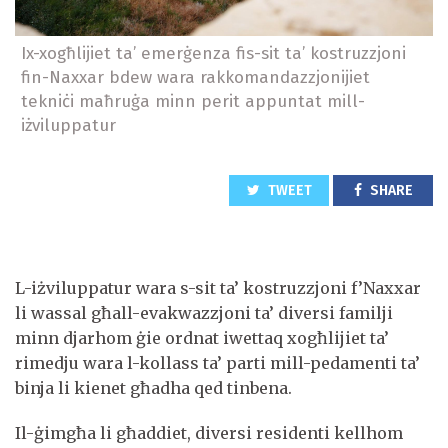
Ix-xogħlijiet ta’ emerġenza fis-sit ta’ kostruzzjoni
fin-Naxxar bdew wara rakkomandazzjonijiet
tekniċi maħruġa minn perit appuntat mill-
iżviluppatur
TWEET
SHARE
L-iżviluppatur wara s-sit ta’ kostruzzjoni f’Naxxar
li wassal għall-evakwazzjoni ta’ diversi familji
minn djarhom ġie ordnat iwettaq xogħlijiet ta’
rimedju wara l-kollass ta’ parti mill-pedamenti ta’
binja li kienet għadha qed tinbena.
Il-ġimgħa li għaddiet, diversi residenti kellhom