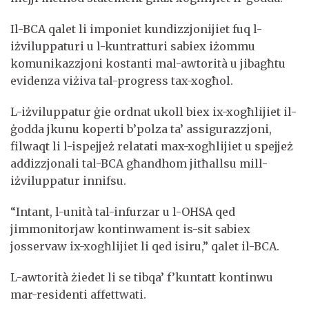
Il-BCA qalet li imponiet kundizzjonijiet fuq l-
iżviluppaturi u l-kuntratturi sabiex iżommu
komunikazzjoni kostanti mal-awtorità u jibagħtu
evidenza viżiva tal-progress tax-xogħol.
L-iżviluppatur ġie ordnat ukoll biex ix-xogħlijiet il-
ġodda jkunu koperti b’polza ta’ assigurazzjoni,
filwaqt li l-ispejjeż relatati max-xogħlijiet u spejjeż
addizzjonali tal-BCA għandhom jitħallsu mill-
iżviluppatur innifsu.
“Intant, l-unità tal-infurzar u l-OHSA qed
jimmonitorjaw kontinwament is-sit sabiex
josservaw ix-xogħlijiet li qed isiru,” qalet il-BCA.
L-awtorità żiedet li se tibqa’ f’kuntatt kontinwu
mar-residenti affettwati.