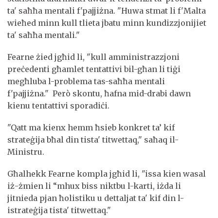
ta' saħħa mentali f'pajjiżna. "Huwa stmat li f'Malta
wieħed minn kull tlieta jbatu minn kundizzjonijiet
ta' saħħa mentali."
Fearne żied jgħid li, "kull amministrazzjoni
preċedenti għamlet tentattivi bil-għan li tiġi
megħluba l-problema tas-saħħa mentali
f'pajjiżna." Però skontu, ħafna mid-drabi dawn
kienu tentattivi sporadiċi.
"Qatt ma kienx hemm ħsieb konkret ta’ kif
strateġija bħal din tista' titwettaq," saħaq il-
Ministru.
Għalhekk Fearne kompla jgħid li, "issa kien wasal
iż-żmien li “mhux biss niktbu l-karti, iżda li
jitnieda pjan ħolistiku u dettaljat ta' kif din l-
istrateġija tista' titwettaq."