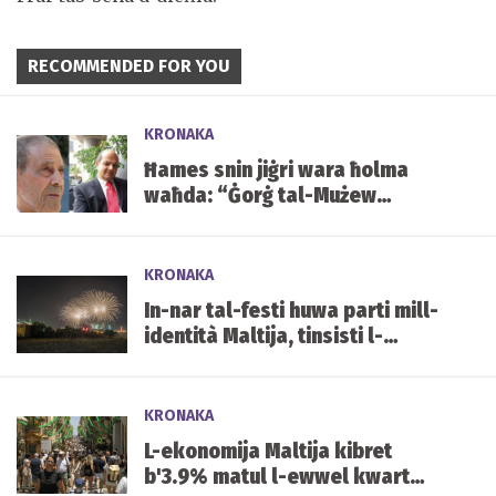
RECOMMENDED FOR YOU
KRONAKA
Ħames snin jiġri wara ħolma
waħda: “Ġorġ tal-Mużew
jixraqlu bust f’Mater Dei”
KRONAKA
In-nar tal-festi huwa parti mill-
identità Maltija, tinsisti l-
Għaqda tal-Piroteknika
KRONAKA
L-ekonomija Maltija kibret
b'3.9% matul l-ewwel kwart