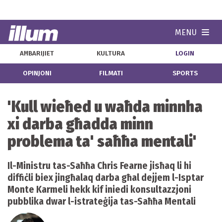
MENU
Navi
AĦBARIJIET
KULTURA
LOGIN
OPINJONI
FILMATI
SPORTS
'Kull wieħed u waħda minnha
xi darba għadda minn
problema ta' saħħa mentali'
Il-Ministru tas-Saħħa Chris Fearne jisħaq li hi
diffiċli biex jingħalaq darba għal dejjem l-Isptar
Monte Karmeli hekk kif iniedi konsultazzjoni
pubblika dwar l-istrateġija tas-Saħħa Mentali