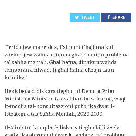
TWEET
SHARE
"Irridu jew ma rridux, f'xi punt f'ħajjitna kull
wieħed jew waħda minnha għadda minn problema
ta' saħħa mentali. Għal ħafna, din tkun waħda
temporanja filwaqt li għal ħafna oħrajn tkun
kronika."
Hekk beda d-diskors tiegħu, id-Deputat Prim
Ministru u Ministru tas-saħħa Chris Fearne, waqt
it-tnedija tal-konsultazzjoni pubblika dwar l-
Istrateġija tas-Saħħa Mentali, 2020-2030.
Il-Ministru kompla d-diskors tiegħu billi żvela
statistika alarmanti dwar it-tendenzi ta' problemi