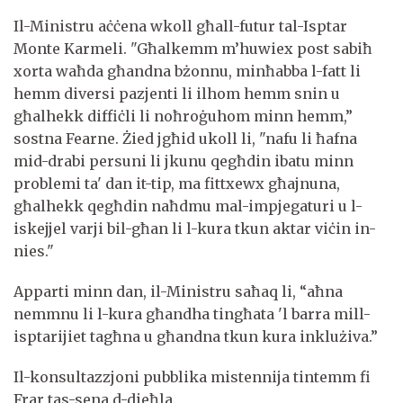
Il-Ministru aċċena wkoll għall-futur tal-Isptar
Monte Karmeli. "Għalkemm m’huwiex post sabiħ
xorta waħda għandna bżonnu, minħabba l-fatt li
hemm diversi pazjenti li ilhom hemm snin u
għalhekk diffiċli li noħroġuhom minn hemm,”
sostna Fearne. Żied jgħid ukoll li, "nafu li ħafna
mid-drabi persuni li jkunu qegħdin ibatu minn
problemi ta' dan it-tip, ma fittxewx għajnuna,
għalhekk qegħdin naħdmu mal-impjegaturi u l-
iskejjel varji bil-għan li l-kura tkun aktar viċin in-
nies."
Apparti minn dan, il-Ministru saħaq li, “aħna
nemmnu li l-kura għandha tingħata 'l barra mill-
isptarijiet tagħna u għandna tkun kura inklużiva.”
Il-konsultazzjoni pubblika mistennija tintemm fi
Frar tas-sena d-dieħla.