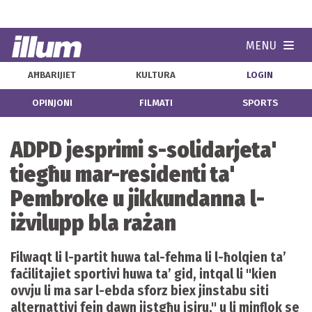
MENU
Navi
AĦBARIJIET
KULTURA
LOGIN
OPINJONI
FILMATI
SPORTS
ADPD jesprimi s-solidarjeta'
tiegħu mar-residenti ta'
Pembroke u jikkundanna l-
iżvilupp bla rażan
Filwaqt li l-partit huwa tal-fehma li l-ħolqien ta’
faċilitajiet sportivi huwa ta’ gid, intqal li ''kien
ovvju li ma sar l-ebda sforz biex jinstabu siti
alternattivi fejn dawn jistgħu isiru,'' u li minflok se