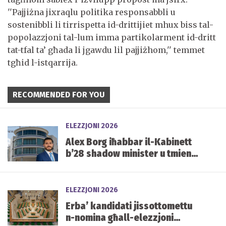
''Pajjiżna jixraqlu politika responsabbli u
sostenibbli li tirrispetta id-drittijiet mhux biss tal-
popolazzjoni tal-lum imma partikolarment id-dritt
tat-tfal ta’ għada li jgawdu lil pajjiżhom,'' temmet
tgħid l-istqarrija.
RECOMMENDED FOR YOU
ELEZZJONI 2026
Alex Borg iħabbar il-Kabinett
b’28 shadow minister u tmien
kelliema
ELEZZJONI 2026
Erba’ kandidati jissottomettu
n-nomina għall-elezzjoni