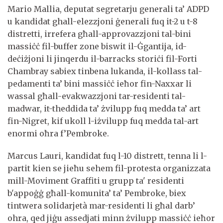
Mario Mallia, deputat segretarju generali ta’ ADPD
u kandidat ghall-elezzjoni ġenerali fuq it-2 u t-8
distretti, irrefera għall-approvazzjoni tal-bini
massiċċ fil-buffer zone biswit il-Ġgantija, id-
deċiżjoni li jinqerdu il-barracks storiċi fil-Forti
Chambray sabiex tinbena lukanda, il-kollass tal-
pedamenti ta’ bini massiċċ ieħor fin-Naxxar li
wassal għall-evakwazzjoni tar-residenti tal-
madwar, it-theddida ta’ żvilupp fuq medda ta’ art
fin-Nigret, kif ukoll l-iżvilupp fuq medda tal-art
enormi oħra f’Pembroke.
Marcus Lauri, kandidat fuq l-10 distrett, tenna li l-
partit kien se jieħu sehem fil-protesta organizzata
mill-Moviment Graffiti u grupp ta' residenti
b'appoġġ għall-komunita’ ta’ Pembroke, biex
tintwera solidarjetà mar-residenti li għal darb’
ohra, qed jiġu assedjati minn żvilupp massiċċ ieħor