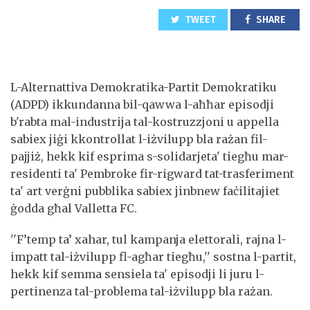
TWEET
SHARE
L-Alternattiva Demokratika-Partit Demokratiku
(ADPD) ikkundanna bil-qawwa l-aħħar episodji
b'rabta mal-industrija tal-kostruzzjoni u appella
sabiex jiġi kkontrollat l-iżvilupp bla rażan fil-
pajjiż, hekk kif esprima s-solidarjeta' tiegħu mar-
residenti ta' Pembroke fir-rigward tat-trasferiment
ta' art verġni pubblika sabiex jinbnew faċilitajiet
ġodda għal Valletta FC.
''F’temp ta’ xahar, tul kampanja elettorali, rajna l-
impatt tal-iżvilupp fl-agħar tiegħu,'' sostna l-partit,
hekk kif semma sensiela ta' episodji li juru l-
pertinenza tal-problema tal-iżvilupp bla rażan.