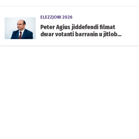
każwali tas-siġġu vakanti ta’
Carmelo Abela
ELEZZJONI 2026
Peter Agius jiddefendi filmat
dwar votanti barranin u jitlob
aktar skrutinju fuq in-
naturalizzazzjoni