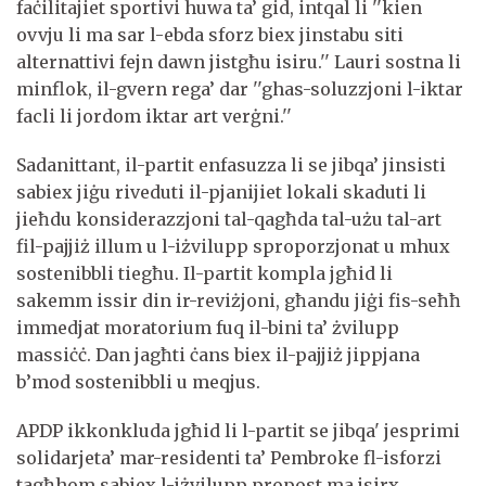
faċilitajiet sportivi huwa ta’ gid, intqal li ''kien
ovvju li ma sar l-ebda sforz biex jinstabu siti
alternattivi fejn dawn jistgħu isiru.'' Lauri sostna li
minflok, il-gvern rega’ dar ''ghas-soluzzjoni l-iktar
facli li jordom iktar art verġni.''
Sadanittant, il-partit enfasuzza li se jibqa’ jinsisti
sabiex jiġu riveduti il-pjanijiet lokali skaduti li
jieħdu konsiderazzjoni tal-qagħda tal-użu tal-art
fil-pajjiż illum u l-iżvilupp sproporzjonat u mhux
sostenibbli tiegħu. Il-partit kompla jgħid li
sakemm issir din ir-reviżjoni, għandu jiġi fis-seħħ
immedjat moratorium fuq il-bini ta’ żvilupp
massiċċ. Dan jagħti ċans biex il-pajjiż jippjana
b’mod sostenibbli u meqjus.
APDP ikkonkluda jgħid li l-partit se jibqa' jesprimi
solidarjeta’ mar-residenti ta’ Pembroke fl-isforzi
tagħhom sabiex l-iżvilupp propost ma jsirx.