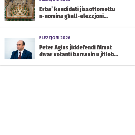
Erba’ kandidati jissottomettu
n-nomina għall-elezzjoni
każwali tas-siġġu vakanti ta’
Carmelo Abela
ELEZZJONI 2026
Peter Agius jiddefendi filmat
dwar votanti barranin u jitlob
aktar skrutinju fuq in-
naturalizzazzjoni