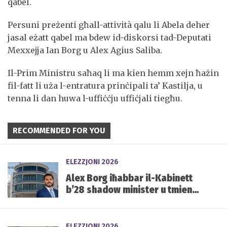
qabel.
Persuni preżenti għall-attività qalu li Abela deher
jasal eżatt qabel ma bdew id-diskorsi tad-Deputati
Mexxejja Ian Borg u Alex Agius Saliba.
Il-Prim Ministru saħaq li ma kien hemm xejn ħażin
fil-fatt li uża l-entratura prinċipali ta’ Kastilja, u
tenna li dan huwa l-uffiċċju uffiċjali tiegħu.
RECOMMENDED FOR YOU
ELEZZJONI 2026
Alex Borg iħabbar il-Kabinett
b’28 shadow minister u tmien
kelliema
ELEZZJONI 2026