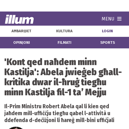
MENU
Navi
AĦBARIJIET
KULTURA
LOGIN
OPINJONI
FILMATI
SPORTS
'Kont qed naħdem minn
Kastilja': Abela jwieġeb għall-
kritika dwar il-ħruġ tiegħu
minn Kastilja fil-1 ta’ Mejju
Il-Prim Ministru Robert Abela qal li kien qed
jaħdem mill-uffiċċju tiegħu qabel l-attività u
ddefenda d-deċiżjoni li ħareġ mill-bini uffiċjali