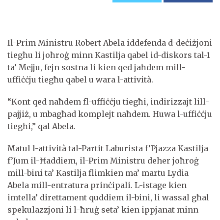
Il-Prim Ministru Robert Abela iddefenda d-deċiżjoni
tiegħu li joħroġ minn Kastilja qabel id-diskors tal-1
ta’ Mejju, fejn sostna li kien qed jaħdem mill-
uffiċċju tiegħu qabel u wara l-attività.
“Kont qed naħdem fl-uffiċċju tiegħi, indirizzajt lill-
pajjiż, u mbagħad komplejt naħdem. Huwa l-uffiċċju
tiegħi,” qal Abela.
Matul l-attività tal-Partit Laburista f’Pjazza Kastilja
f’Jum il-Ħaddiem, il-Prim Ministru deher joħroġ
mill-bini ta’ Kastilja flimkien ma’ martu Lydia
Abela mill-entratura prinċipali. L-istage kien
imtella’ direttament quddiem il-bini, li wassal għal
spekulazzjoni li l-ħruġ seta’ kien ippjanat minn