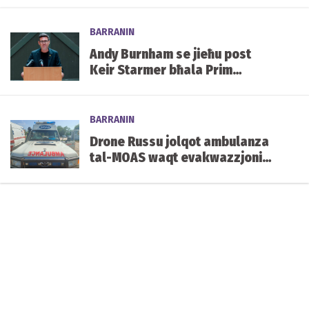
BARRANIN
Andy Burnham se jieħu post
Keir Starmer bħala Prim
Ministru tar-Renju Unit.
BARRANIN
Drone Russu jolqot ambulanza
tal-MOAS waqt evakwazzjoni
qrib il-front fl-Ukrajna