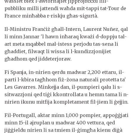
wasslet biex l-awtoritajiet jipprojbixxu lill-
pubbliku milli jattendi waħda mit-tappi tat-Tour de
France minħabba r-riskju għas-sigurtà.
Il-Ministru Franċiż għall-Intern, Laurent Nuñez, qal
li minn Jannar 'l hawn inħaraq kważi d-doppju tal-
art meta mqabbel mal-istess perjodu tas-sena li
għaddiet, filwaqt li wissa li l-kundizzjonijiet
għadhom qed jiddeterjoraw.
Fi Spanja, in-nirien qerdu madwar 2,200 ettaru, il-
parti l-kbira tagħhom fiż-żona naturali protetta ta'
Les Gavarres. Minkejja dan, il-pumpieri qalu li s-
sitwazzjoni qed tiġi kkontrollata u hemm tama li n-
nirien ikunu mitfija kompletament fil-jiem li ġejjin.
Fil-Portugall, aktar minn 1,000 pompier, appoġġjati
minn 15-il ajruplan u madwar 400 vettura, qed
jiġġieldu nirien li sa tmiem il-ġimgħa kienu diġà