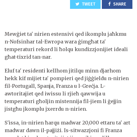
TWEET
SHARE
Mewġiet ta' nirien estensivi qed ikomplu jaħkmu
n-Nofsinhar tal-Ewropa wara ġimgħat ta'
temperaturi rekord li ħolqu kundizzjonijiet ideali
għat-tixrid tan-nar.
Eluf ta' residenti kellhom jitilqu minn djarhom
hekk kif mijiet ta' pompieri qed jiġġieldu n-nirien
fil-Portugall, Spanja, Franza u l-Greċja. L-
awtoritajiet qed iwissu li rjieħ qawwija u
temperaturi għoljin mistennija fil-jiem li ġejjin
jistgħu jkomplu jxerrdu n-nirien.
S'issa, in-nirien ħarqu madwar 20,000 ettaru ta' art
madwar dawn il-pajjiżi. Is-sitwazzjoni fi Franza