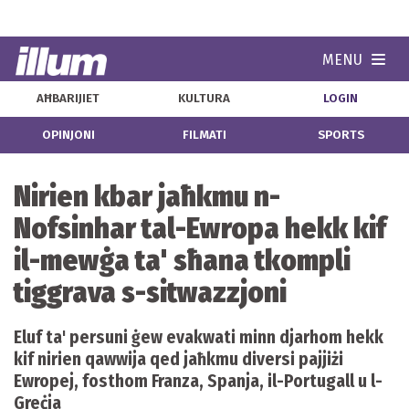
MENU
Navi
AĦBARIJIET
KULTURA
LOGIN
OPINJONI
FILMATI
SPORTS
Nirien kbar jaħkmu n-
Nofsinhar tal-Ewropa hekk kif
il-mewġa ta' sħana tkompli
tiggrava s-sitwazzjoni
Eluf ta' persuni ġew evakwati minn djarhom hekk
kif nirien qawwija qed jaħkmu diversi pajjiżi
Ewropej, fosthom Franza, Spanja, il-Portugall u l-
Greċja