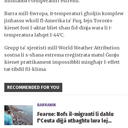
minħabba t-temperaturi estremi.
Barra mill-Ewropa, it-temperaturi għoljin komplew
jinħassu wkoll fl-Amerika ta' Fuq, fejn Toronto
kienet fost l-aktar bliet sħan fid-dinja wara li t-
temperatura laħqet l-44°C.
Grupp ta' xjentisti mill-World Weather Attribution
sostna li s-sħana estrema rreġistrata matul Ġunju
kienet prattikament impossibbli mingħajr l-effett
tat-tibdil fil-klima.
RECOMMENDED FOR YOU
BARRANIN
Fearne: Nofs il-migranti li daħlu
f'Ceuta diġà ntbagħtu lura lejn
il-Marokk