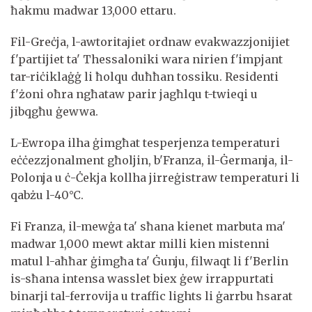
ħakmu madwar 13,000 ettaru.
Fil-Greċja, l-awtoritajiet ordnaw evakwazzjonijiet
f'partijiet ta' Thessaloniki wara nirien f'impjant
tar-riċiklaġġ li ħolqu duħħan tossiku. Residenti
f'żoni oħra ngħataw parir jagħlqu t-twieqi u
jibqgħu ġewwa.
L-Ewropa ilha ġimgħat tesperjenza temperaturi
eċċezzjonalment għoljin, b'Franza, il-Ġermanja, il-
Polonja u ċ-Ċekja kollha jirreġistraw temperaturi li
qabżu l-40°C.
Fi Franza, il-mewġa ta' sħana kienet marbuta ma'
madwar 1,000 mewt aktar milli kien mistenni
matul l-aħħar ġimgħa ta' Ġunju, filwaqt li f'Berlin
is-sħana intensa wasslet biex ġew irrappurtati
binarji tal-ferrovija u traffic lights li ġarrbu ħsarat