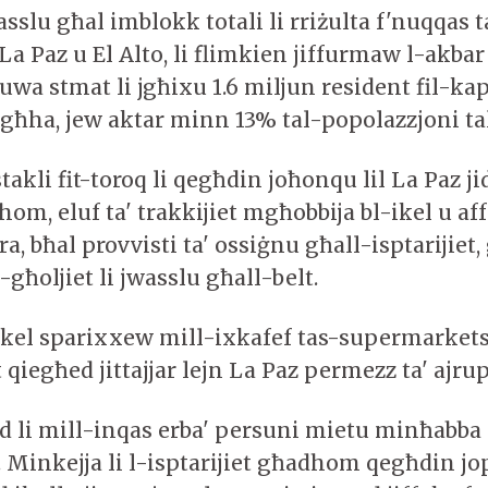
asslu għal imblokk totali li rriżulta f'nuqqas ta
La Paz u El Alto, li flimkien jiffurmaw l-akba
Huwa stmat li jgħixu 1.6 miljun resident fil-kap
għha, jew aktar minn 13% tal-popolazzjoni tal
takli fit-toroq li qegħdin joħonqu lil La Paz ji
m, eluf ta' trakkijiet mgħobbija bl-ikel u affa
ra, bħal provvisti ta' ossiġnu għall-isptarijie
għoljiet li jwasslu għall-belt.
-ikel sparixxew mill-ixkafef tas-supermarkets
t qiegħed jittajjar lejn La Paz permezz ta' ajrup
id li mill-inqas erba' persuni mietu minħabba
 Minkejja li l-isptarijiet għadhom qegħdin jo