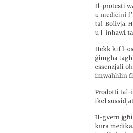
Il-protesti w
u mediċini f’
tal-Bolivja. 
u l-inħawi ta
Hekk kif l-os
ġimgħa tagħho
essenzjali oħ
imwaħħlin fl-
Prodotti tal
ikel sussidja
Il-gvern jgħ
kura medika.