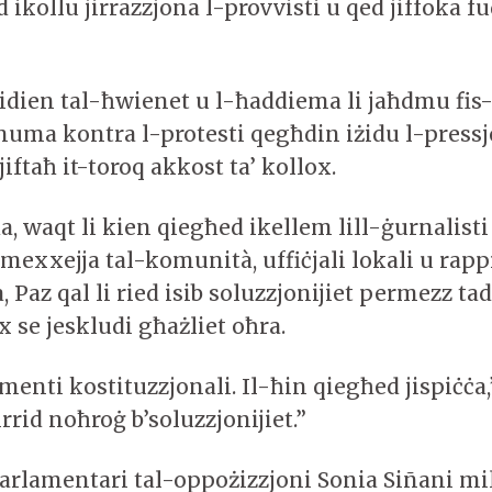
d ikollu jirrazzjona l-provvisti u qed jiffoka fu
idien tal-ħwienet u l-ħaddiema li jaħdmu fis-
 huma kontra l-protesti qegħdin iżidu l-pressj
 jiftaħ it-toroq akkost ta’ kollox.
, waqt li kien qiegħed ikellem lill-ġurnalisti
mexxejja tal-komunità, uffiċjali lokali u rap
a, Paz qal li ried isib soluzzjonijiet permezz ta
 se jeskludi għażliet oħra.
enti kostituzzjonali. Il-ħin qiegħed jispiċċa,”
irrid noħroġ b’soluzzjonijiet.”
rlamentari tal-oppożizzjoni Sonia Siñani mil