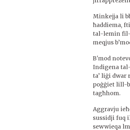
jirrappreżen
Minkejja li b
ħaddiema, fti
tal-lemin fi
meqjus b’mod
B'mod notev
Indigena tal-
ta’ liġi dwar
poġġiet lill-
tagħhom.
Aggravju ieħ
sussidji fuq 
sewwieqa lme