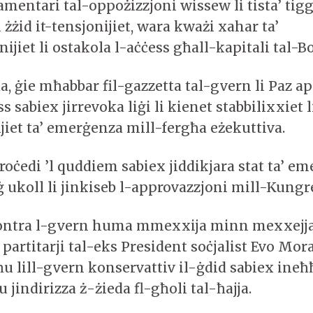
mentari tal-oppożizzjoni wissew li tista’ tigg
 żżid it-tensjonijiet, wara kważi xahar ta’
ijiet li ostakola l-aċċess għall-kapitali tal-Bo
, ġie mħabbar fil-gazzetta tal-gvern li Paz a
 sabiex jirrevoka liġi li kienet stabbilixxiet l
jiet ta’ emerġenza mill-fergħa eżekuttiva.
roċedi ’l quddiem sabiex jiddikjara stat ta’ e
 ukoll li jinkiseb l-approvazzjoni mill-Kungr
kontra l-gvern huma mmexxija minn mexxejja
 partitarji tal-eks President soċjalist Evo Moral
ħu lill-gvern konservattiv il-ġdid sabiex ineħ
u jindirizza ż-żieda fl-għoli tal-ħajja.