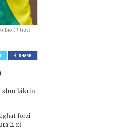
Rubio (Ritratt:
T
SHARE
i
x-xhur bikrin
ibgħat forzi
ura li xi