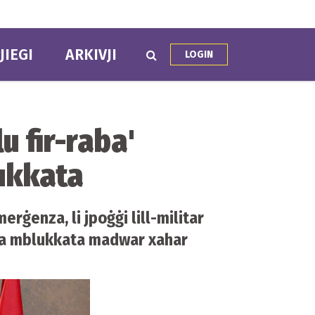
JIEGI
ARKIVJI
LOGIN
lu fir-raba'
lukkata
erġenza, li jpoġġi lill-militar
 ilha mblukkata madwar xahar