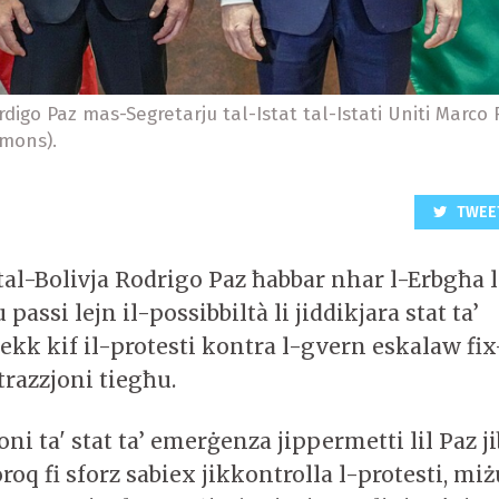
rdigo Paz mas-Segretarju tal-Istat tal-Istati Uniti Marco 
mons).
TWEE
tal-Bolivja Rodrigo Paz ħabbar nhar l-Erbgħa l
passi lejn il-possibbiltà li jiddikjara stat ta’
kk kif il-protesti kontra l-gvern eskalaw fi
razzjoni tiegħu.
oni ta' stat ta’ emerġenza jippermetti lil Paz j
oroq fi sforz sabiex jikkontrolla l-protesti, miż