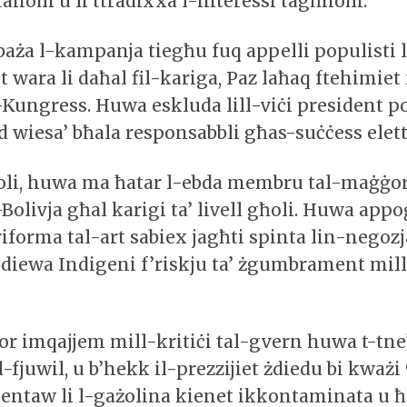
tahom u li ttradixxa l-interessi tagħhom.
baża l-kampanja tiegħu fuq appelli populisti l
t wara li daħal fil-kariga, Paz laħaq ftehimiet 
l-Kungress. Huwa eskluda lill-viċi president p
 wiesa’ bħala responsabbli għas-suċċess elett
oli, huwa ma ħatar l-ebda membru tal-maġġo
Bolivja għal karigi ta’ livell għoli. Huwa app
 riforma tal-art sabiex jagħti spinta lin-negozja
bdiewa Indigeni f’riskju ta’ żgumbrament mill-
or imqajjem mill-kritiċi tal-gvern huwa t-tne
il-fjuwil, u b’hekk il-prezzijiet żdiedu bi kważi
ntaw li l-gażolina kienet ikkontaminata u ħ