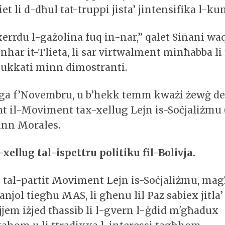
t li d-dħul tat-truppi jista’ jintensifika l-kunf
errdu l-gażolina fuq in-nar,” qalet Siñani waq
nhar it-Tlieta, li sar virtwalment minħabba li 
ukkati minn dimostranti.
iga f’Novembru, u b’hekk temm kważi żewġ deċ
aħt il-Moviment tax-xellug Lejn is-Soċjaliżmu
nn Morales.
-xellug tal-ispettru politiku fil-Bolivja.
ji tal-partit Moviment Lejn is-Soċjaliżmu, mag
jol tiegħu MAS, li għenu lil Paz sabiex jitla’ 
jem iżjed tħassib li l-gvern l-ġdid m'għadux