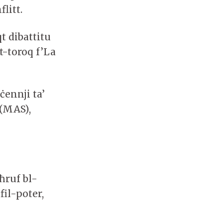
litt.
t dibattitu
t-toroq f’La
ennji ta’
 (MAS),
ħruf bl-
fil-poter,