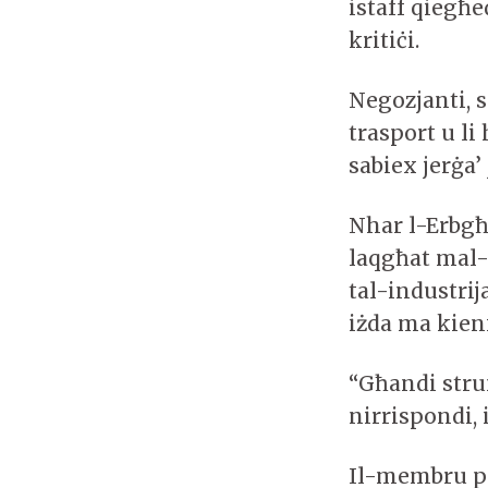
istaff qiegħe
kritiċi.
Negozjanti, s
trasport u li
sabiex jerġa’
Nhar l-Erbgħa
laqgħat mal-
tal-industrij
iżda ma kienx
“Għandi strum
nirrispondi, 
Il-membru pa